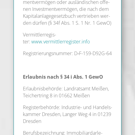
ment­ver­mö­gen oder aus­län­di­schen offe­
nen Invest­ment­ver­mö­gen, die nach dem
Kapi­tal­an­la­ge­ge­setz­buch ver­trie­ben wer­
den dür­fen (§ 34f Abs. 1 S. 1 Nr. 1 GewO)
Ver­mitt­ler­re­gis­
ter:
www.vermittlerregister.info
Regis­trie­rungs­num­mer: D‑F-159-D92G-64
Erlaub­nis nach § 34 i Abs. 1 GewO
Erlaub­nis­be­hör­de: Land­rats­amt Mei­ßen,
Tei­chert­ring 8 in 01662 Meißen
Regis­ter­be­hör­de: Indus­trie- und Han­dels­
kam­mer Dres­den, Lan­ger Weg 4 in 01239
Dresden
Berufs­be­zeich­nung: Immo­bi­li­ar­dar­le­