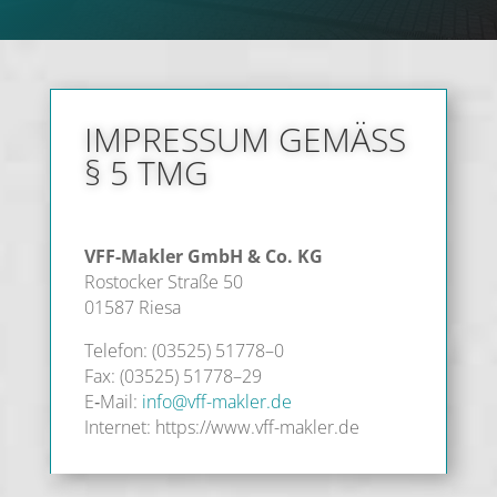
IMPRES­SUM GEMÄSS §
5 TMG
VFF-Mak­ler GmbH & Co. KG
Ros­to­cker Stra­ße 50
01587 Riesa
Tele­fon: (03525) 51778–0
Fax: (03525) 51778–29
E‑Mail:
info@vff-makler.de
Inter­net: https://www.vff-makler.de