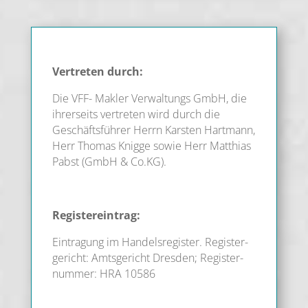
Ver­tre­ten durch:
Die VFF- Mak­ler Ver­wal­tungs GmbH, die
ihrer­seits ver­tre­ten wird durch die
Geschäfts­füh­rer Herrn Kars­ten Hart­mann,
Herr Tho­mas Knig­ge sowie Herr Mat­thi­as
Pabst (GmbH & Co.KG).
Regis­ter­ein­trag:
Ein­tra­gung im Han­dels­re­gis­ter. Regis­ter­
ge­richt: Amts­ge­richt Dres­den; Regis­ter­
num­mer: HRA 10586