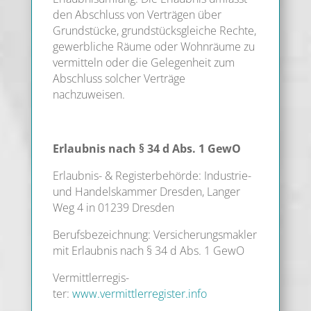
den Abschluss von Ver­trä­gen über
Grund­stü­cke, grund­stücks­glei­che Rech­te,
gewerb­li­che Räu­me oder Wohn­räu­me zu
ver­mit­teln oder die Gele­gen­heit zum
Abschluss sol­cher Ver­trä­ge
nachzuweisen.
Erlaub­nis nach § 34 d Abs. 1 GewO
Erlaub­nis- & Regis­ter­be­hör­de: Indus­trie-
und Han­dels­kam­mer Dres­den, Lan­ger
Weg 4 in 01239 Dresden
Berufs­be­zeich­nung: Ver­si­che­rungs­mak­ler
mit Erlaub­nis nach § 34 d Abs. 1 GewO
Ver­mitt­ler­re­gis­
ter:
www.vermittlerregister.info