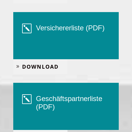
k
Ver­si­che­rer­lis­te (PDF)
DOWN­LOAD
k
Geschäfts­part­ner­lis­te
(PDF)