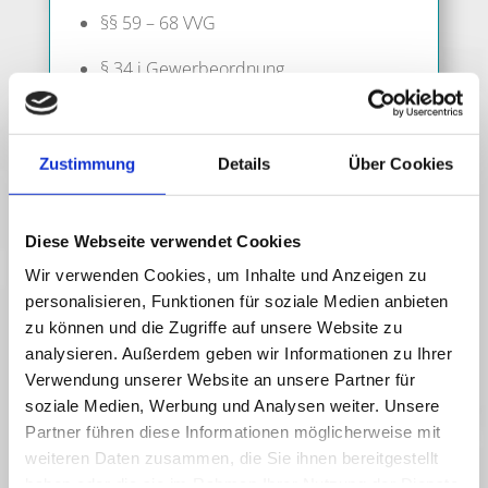
§§ 59 – 68 VVG
§ 34 i Gewerbeordnung
ImmVermV
Die berufs­recht­li­chen Rege­lun­gen kön­
Zustimmung
Details
Über Cookies
nen über die vom Bun­des­mi­nis­te­ri­um
der Jus­tiz und von der juris GmbH betrie­
be­nen Home­page
www.gesetze-im-
Diese Webseite verwendet Cookies
internet.de
ein­ge­se­hen und abge­ru­fen
Wir verwenden Cookies, um Inhalte und Anzeigen zu
werden.
personalisieren, Funktionen für soziale Medien anbieten
zu können und die Zugriffe auf unsere Website zu
analysieren. Außerdem geben wir Informationen zu Ihrer
Infor­ma­ti­on zu den Schlich­tungs­stel­
Verwendung unserer Website an unsere Partner für
len gemäß § 214 VVG und zur Teil­
soziale Medien, Werbung und Analysen weiter. Unsere
nah­me am Streit­bei­le­gungs­ver­fah­
Partner führen diese Informationen möglicherweise mit
ren gemäß § 36
weiteren Daten zusammen, die Sie ihnen bereitgestellt
Verbraucherstreitbeilegungsgesetz
haben oder die sie im Rahmen Ihrer Nutzung der Dienste