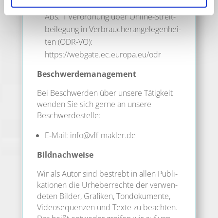
Online-Streit­bei­le­gung gemäß Art. 14
Abs. 1 Ver­ord­nung über Online-Streit­
bei­le­gung in Ver­brau­cher­an­ge­le­gen­hei­
ten (ODR-VO):
https://webgate.ec.europa.eu/odr
Beschwer­de­ma­nage­ment
Bei Beschwer­den über unse­re Tätig­keit
wen­den Sie sich ger­ne an unse­re
Beschwerdestelle:
E‑Mail: info@vff-makler.de
Bild­nach­wei­se
Wir als Autor sind bestrebt in allen Publi­
ka­tio­nen die Urhe­ber­rech­te der ver­wen­
de­ten Bil­der, Gra­fi­ken, Ton­do­ku­men­te,
Video­se­quen­zen und Tex­te zu beach­ten.