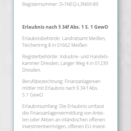
Regis­ter­num­mer: D‑1­NEQ-L3N69-89
Erlaub­nis nach § 34f Abs. 1 S. 1 GewO
Erlaub­nis­be­hör­de: Land­rats­amt Mei­ßen,
Tei­chert­ring 8 in 01662 Meißen
Regis­ter­be­hör­de: Indus­trie- und Han­dels­
kam­mer Dres­den, Lan­ger Weg 4 in 01239
Dresden.
Berufs­be­zeich­nung: Finanz­an­la­gen­ver­
mitt­ler mit Erlaub­nis nach § 34 f Abs.
S.1 GewO
Erlaub­nis­um­fang: Die Erlaub­nis umfasst
die Finanz­an­la­gen­ver­mitt­lung von Antei­
len oder Akti­en an inlän­di­schen offe­nen
Invest­ment­ver­mö­gen, offe­nen EU-Invest­