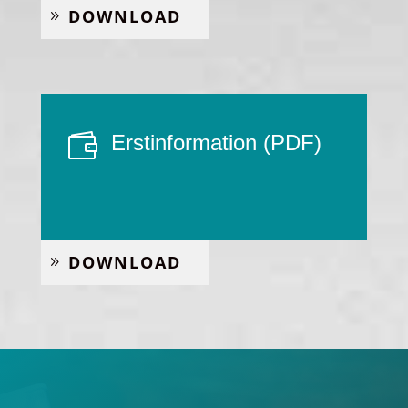
DOWN­LOAD

Erst­in­for­ma­ti­on (PDF)
DOWN­LOAD