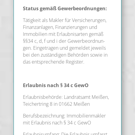
Sta­tus gemäß Gewerbeordnungen:
Tätig­keit als Mak­ler für Ver­si­che­run­gen,
Finanz­an­la­gen, Finan­zie­run­gen und
Immo­bi­li­en mit Erlaub­nis­ar­ten gemäß
§§34 c, d, f und i der Gewer­be­ord­nun­
gen. Ein­ge­tra­gen und gemel­det jeweils
bei den zustän­di­gen Behör­den sowie in
das ent­spre­chen­de Register.
Erlaub­nis nach § 34 c GewO
Erlaub­nis­be­hör­de: Land­rats­amt Mei­ßen,
Tei­chert­ring 8 in 01662 Meißen
Berufs­be­zeich­nung: Immo­bi­li­en­mak­ler
mit Erlaub­nis nach § 34 c GewO
Erlaub­nis­um­fang: Die Erlaub­nis umfasst