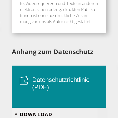
te, Video­se­quen­zen und Tex­te in ande­ren
elek­tro­ni­schen oder gedruck­ten Publi­ka­
tio­nen ist ohne aus­drück­li­che Zustim­
mung von uns als Autor nicht gestattet.
Anhang zum Datenschutz

Daten­schutz­richt­li­nie
(PDF)
DOWN­LOAD