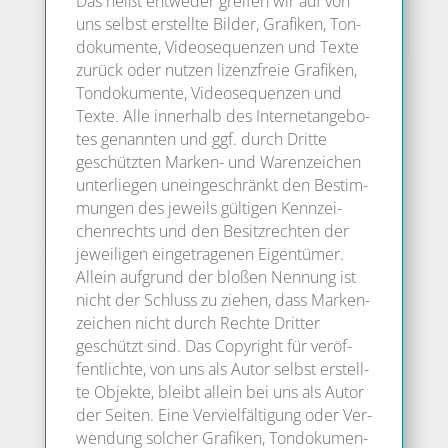
Das heißt ent­we­der grei­fen wir auf von
uns selbst erstell­te Bil­der, Gra­fi­ken, Ton­
do­ku­men­te, Video­se­quen­zen und Tex­te
zurück oder nut­zen lizenz­freie Gra­fi­ken,
Ton­do­ku­men­te, Video­se­quen­zen und
Tex­te. Alle inner­halb des Inter­net­an­ge­bo­
tes genann­ten und ggf. durch Drit­te
geschütz­ten Mar­ken- und Waren­zei­chen
unter­lie­gen unein­ge­schränkt den Bestim­
mun­gen des jeweils gül­ti­gen Kenn­zei­
chen­rechts und den Besitz­rech­ten der
jewei­li­gen ein­ge­tra­ge­nen Eigen­tü­mer.
Allein auf­grund der blo­ßen Nen­nung ist
nicht der Schluss zu zie­hen, dass Mar­ken­
zei­chen nicht durch Rech­te Drit­ter
geschützt sind. Das Copy­right für ver­öf­
fent­lich­te, von uns als Autor selbst erstell­
te Objek­te, bleibt allein bei uns als Autor
der Sei­ten. Eine Ver­viel­fäl­ti­gung oder Ver­
wen­dung sol­cher Gra­fi­ken, Ton­do­ku­men­