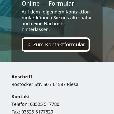
Online — Formular
Auf dem fol­gen­dem Kon­takt­for­
mu­lar kön­nen Sie uns alter­na­tiv
auch eine Nach­richt
hinterlassen.
Zum Kon­takt­for­mu­lar
Anschrift
Rostocker Str. 50 / 01587 Riesa
Kontakt
Telefon: 03525 517780
Fax: 03525 5177829