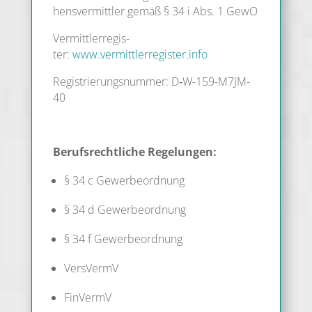
hens­ver­mitt­ler gemäß § 34 i Abs. 1 GewO
Ver­mitt­ler­re­gis­
ter:
www.vermittlerregister.info
Regis­trie­rungs­num­mer: D‑W-159-M7JM-
40
Berufs­recht­li­che Regelungen:
§ 34 c Gewerbeordnung
§ 34 d Gewerbeordnung
§ 34 f Gewerbeordnung
Vers­VermV
Fin­VermV