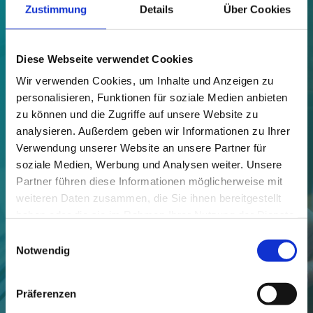
Zustimmung
Details
Über Cookies
Diese Webseite verwendet Cookies
Wir verwenden Cookies, um Inhalte und Anzeigen zu
personalisieren, Funktionen für soziale Medien anbieten
Haben Sie Fragen?
zu können und die Zugriffe auf unsere Website zu
analysieren. Außerdem geben wir Informationen zu Ihrer
Dann nut­zen Sie eine unse­rer vie­len
Verwendung unserer Website an unsere Partner für
Kontakmöglichkeiten.
soziale Medien, Werbung und Analysen weiter. Unsere
Partner führen diese Informationen möglicherweise mit
Tele­fon: (03525) 51778–0
weiteren Daten zusammen, die Sie ihnen bereitgestellt
haben oder die sie im Rahmen Ihrer Nutzung der Dienste
Fax: (03525) 51778–29
gesammelt haben.
Einwilligungsauswahl
E‑Mail: info@vff-makler.de
Notwendig
Präferenzen