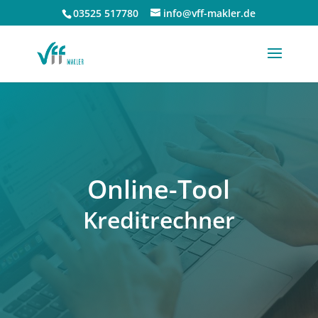
03525 517780
info@vff-makler.de
Online-Tool
Kre­dit­rech­ner