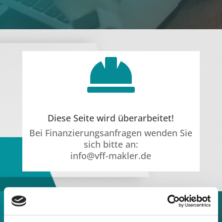

Die­se Sei­te wird überarbeitet!
Bei Finan­zie­rungs­an­fra­gen wen­den Sie
sich bit­te an:
info@vff-makler.de