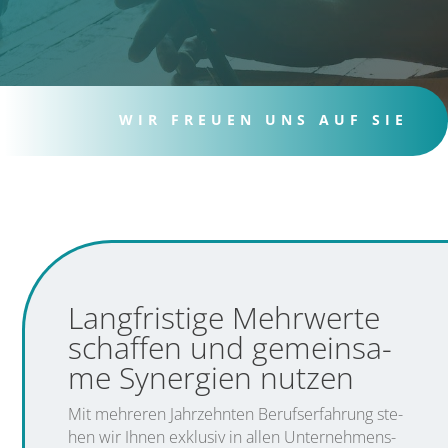
WIR FREU­EN UNS AUF SIE
Lang­fris­ti­ge Mehr­wer­te
schaf­fen und gemein­sa­
me Syn­er­gien nutzen
Mit meh­re­ren Jahr­zehn­ten Berufs­er­fah­rung ste­
hen wir Ihnen exklu­siv in allen Unter­neh­mens­