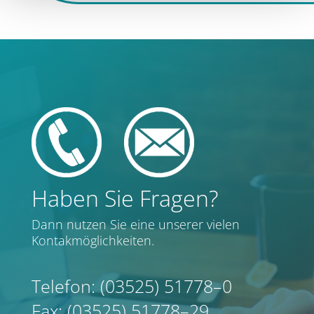
Haben Sie Fragen?
Dann nut­zen Sie eine unse­rer vie­len
Kontakmöglichkeiten.
Tele­fon: (03525) 51778–0
Fax: (03525) 51778–29