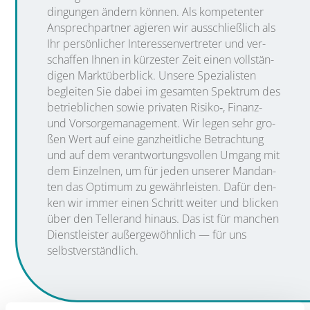
din­gun­gen ändern kön­nen. Als kom­pe­ten­ter
Ansprech­part­ner agie­ren wir aus­schließ­lich als
Ihr per­sön­li­cher Inter­es­sen­ver­tre­ter und ver­
schaf­fen Ihnen in kür­zes­ter Zeit einen voll­stän­
di­gen Markt­über­blick. Unse­re Spe­zia­lis­ten
beglei­ten Sie dabei im gesam­ten Spek­trum des
betrieb­li­chen sowie pri­va­ten Risiko‑, Finanz-
und Vor­sor­ge­ma­nage­ment. Wir legen sehr gro­
ßen Wert auf eine ganz­heit­li­che Betrach­tung
und auf dem ver­ant­wor­tungs­vol­len Umgang mit
dem Ein­zel­nen, um für jeden unse­rer Man­dan­
ten das Opti­mum zu gewähr­leis­ten. Dafür den­
ken wir immer einen Schritt wei­ter und bli­cken
über den Tel­le­r­and hin­aus. Das ist für man­chen
Dienst­leis­ter außer­ge­wöhn­lich — für uns
selbstverständlich.