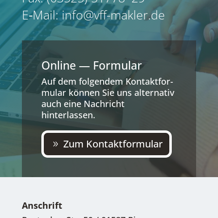
E‑Mail: info@vff-makler.de
Online — Formular
Auf dem fol­gen­dem Kon­takt­for­
mu­lar kön­nen Sie uns alter­na­tiv
auch eine Nach­richt
hinterlassen.
Zum Kon­takt­for­mu­lar
Anschrift