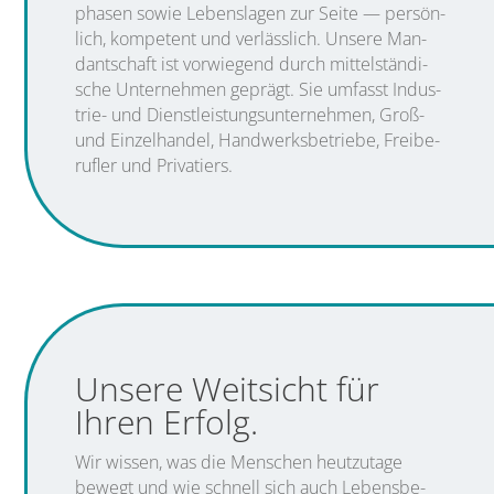
pha­sen sowie Lebens­la­gen zur Sei­te — per­sön­
lich, kom­pe­tent und ver­läss­lich. Unse­re Man­
dant­schaft ist vor­wie­gend durch mit­tel­stän­di­
sche Unter­neh­men geprägt. Sie umfasst Indus­
trie- und Dienst­leis­tungs­un­ter­neh­men, Groß-
und Ein­zel­han­del, Hand­werks­be­trie­be, Frei­be­
ruf­ler und Privatiers.
Unse­re Weit­sicht für
Ihren Erfolg.
Wir wis­sen, was die Men­schen heut­zu­ta­ge
bewegt und wie schnell sich auch Lebens­be­