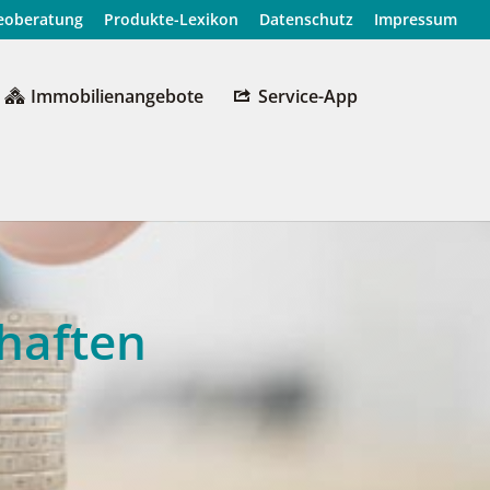
o­b­e­ra­tung
Pro­duk­te-Lexi­kon
Daten­schutz
Impres­sum
Immo­bi­li­en­an­ge­bo­te
Ser­­vice-App
chaften