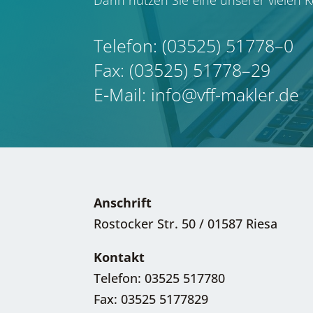
Tele­fon: (03525) 51778–0
Fax: (03525) 51778–29
E‑Mail: info@vff-makler.de
Anschrift
Rostocker Str. 50 / 01587 Riesa
Kontakt
Telefon: 03525 517780
Fax: 03525 5177829