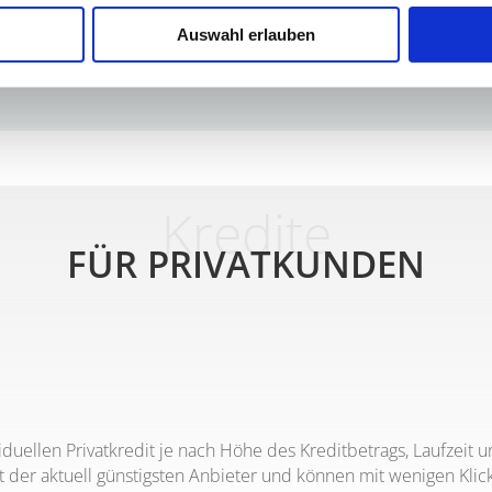
rungsformen
Auswahl erlauben
Kre­di­te
FÜR PRI­VAT­KUN­DEN
­du­el­len Pri­vat­kre­dit je nach Höhe des Kre­dit­be­trags, Lauf­zeit 
er aktu­ell güns­tigs­ten Anbie­ter und kön­nen mit weni­gen Klick