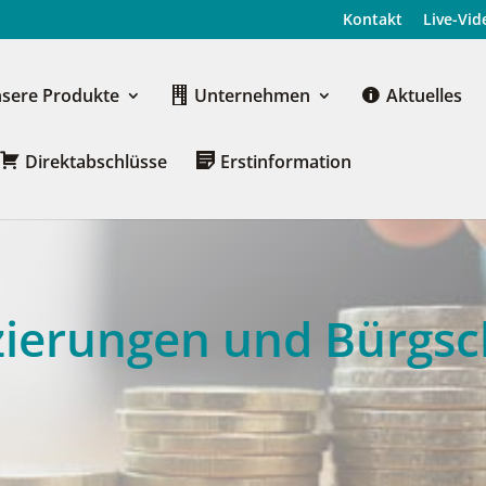
Kon­takt
Live-Vide
se­re Produkte
Unter­neh­men
Aktu­el­les
Direkt­ab­schlüs­se
Erst­in­for­ma­ti­on
zie­run­gen und Bürgs