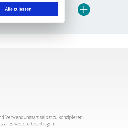
Alle zulassen
und Ver­wen­dungs­art selbst zu kon­zi­pie­ren.
s alles wei­te­re beantragen.