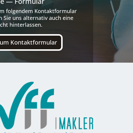
ne — Formular
 fol­gen­dem Kon­takt­for­mu­lar
 Sie uns alter­na­tiv auch eine
icht hinterlassen.
um Kon­takt­for­mu­lar