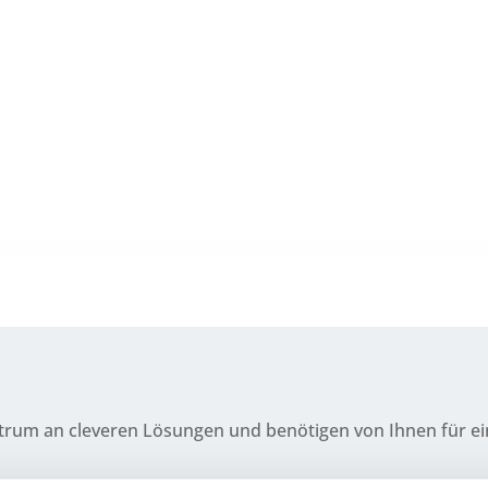
­trum an cle­ve­ren Lösun­gen und benö­ti­gen von Ihnen für 