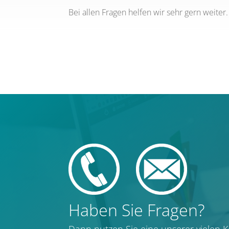
Bei allen Fra­gen hel­fen wir sehr gern weiter.
Haben Sie Fragen?
Dann nut­zen Sie eine unse­rer vie­len