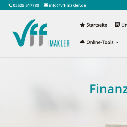
03525 517780
info@vff-makler.de
Start­sei­te
Un
Online-Tools
Finan­