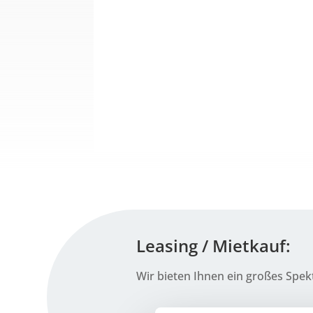
Lea­sing / Mietkauf:
Wir bie­ten Ihnen ein gro­ßes Spek