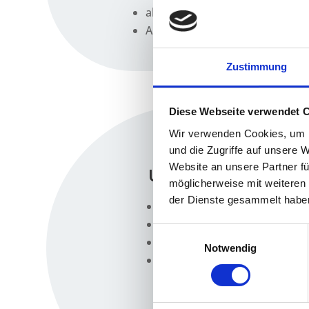
aktu­el­ler Brief­kopf Ihres Un
Ange­bot zum Lea­sing-/Miet­kau
Zustimmung
Diese Webseite verwendet 
Wir verwenden Cookies, um I
und die Zugriffe auf unsere 
Website an unsere Partner fü
Unse­re häu­figs­ten
möglicherweise mit weiteren
der Dienste gesammelt habe
pri­va­te und gewerb­li­che I
Kon­su­men­ten­kre­dit
Einwilligungsauswahl
Fir­men­kre­di­te aller Arten
Notwendig
Ver­mitt­lung von Förderpr